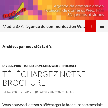
Aller
au
contenu
Recherche
Media 377, l'agence de communication Web & Print
MENU
PRINCI
Archives par mot-clé : tarifs
DIVERS
,
PRINT, IMPRESSION
,
SITES WEB ET INTERNET
TÉLÉCHARGEZ NOTRE
BROCHURE
16 OCTOBRE 2012
LAISSER UN COMMENTAIRE
Vous pouvez ci-dessous télécharger la brochure commerciale