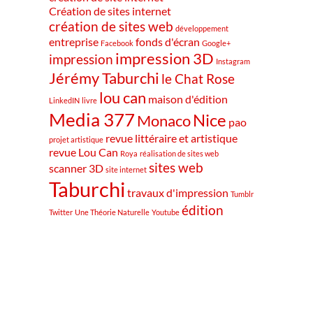
Création de sites internet
création de sites web
développement
entreprise
fonds d'écran
Facebook
Google+
impression 3D
impression
Instagram
Jérémy Taburchi
le Chat Rose
lou can
maison d'édition
LinkedIN
livre
Media 377
Nice
Monaco
pao
revue littéraire et artistique
projet artistique
revue Lou Can
Roya
réalisation de sites web
sites web
scanner 3D
site internet
Taburchi
travaux d'impression
Tumblr
édition
Twitter
Une Théorie Naturelle
Youtube