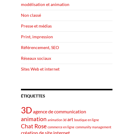
modélisation et animation
Non classé
Presse et médias
Print, impression
Référencement, SEO
Réseaux sociaux
Sites Web et internet
ÉTIQUETTES
3D
agence de communication
animation
art
animation 3d
boutique en ligne
Chat Rose
commerce en ligne
community management
création de site internet