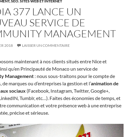
MENT, SEO
,
SITES WEB ET INTERNET
IA 377 LANCE UN
VEAU SERVICE DE
MUNITY MANAGEMENT
ER 2018
LAISSER UN COMMENTAIRE
sons maintenant à nos clients situés entre Nice et
insi qu’en Principauté de Monaco un service de
ty Management
: nous sous-traitons pour le compte de
 de marques ou d’entreprises la gestion et l’
animation de
eaux sociaux
(Facebook, Instagram, Twitter, Google+,
inkedIN, Tumblr, etc…). Faites des économies de temps, et
otre communication et votre présence web à une entreprise
ée, précise et sérieuse.