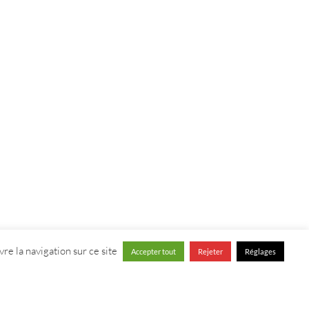
re la navigation sur ce site
Accepter tout
Rejeter
Réglages