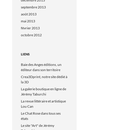
décembre 2013
septembre 2013
août 2013
mai 2013
février 2013
octobre 2012
LIENS
Baie des Anges éditions, un
éditeur dans son territoire
Crea3Dprint, notre site dédié à
la 3D
La galerie boutique en ligne de
Jérémy Taburchi
La revue littéraire et artistique
Lou Can
Le Chat Rose dans tous ses
états
Le site "Art" de Jérémy