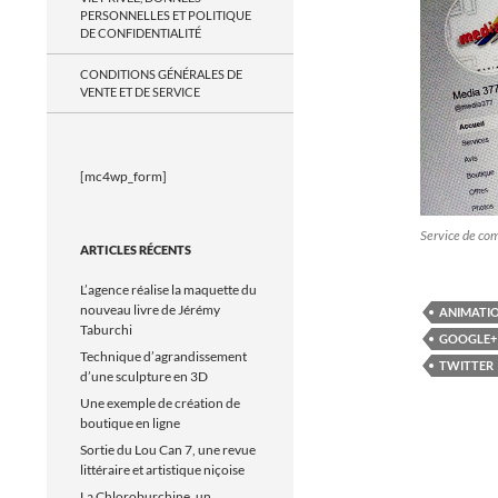
PERSONNELLES ET POLITIQUE
DE CONFIDENTIALITÉ
CONDITIONS GÉNÉRALES DE
VENTE ET DE SERVICE
[mc4wp_form]
Service de c
ARTICLES RÉCENTS
L’agence réalise la maquette du
nouveau livre de Jérémy
ANIMATIO
Taburchi
GOOGLE+
Technique d’agrandissement
TWITTER
d’une sculpture en 3D
Une exemple de création de
boutique en ligne
Sortie du Lou Can 7, une revue
littéraire et artistique niçoise
La Chloroburchine, un