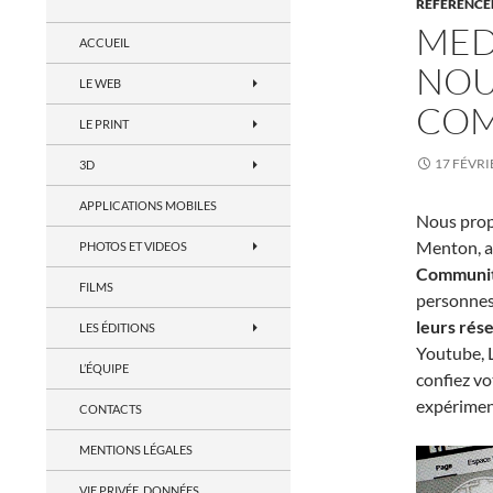
RÉFÉRENCE
MED
ACCUEIL
NOU
LE WEB
COM
LE PRINT
17 FÉVRI
3D
APPLICATIONS MOBILES
Nous propo
Menton, a
PHOTOS ET VIDEOS
Communi
FILMS
personnes,
leurs rés
LES ÉDITIONS
Youtube, L
L’ÉQUIPE
confiez v
expériment
CONTACTS
MENTIONS LÉGALES
VIE PRIVÉE, DONNÉES