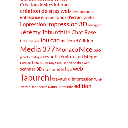
Création de sites internet
création de sites web
développement
entreprise
fonds d'écran
Facebook
Google+
impression 3D
impression
Instagram
Jérémy Taburchi
le Chat Rose
lou can
maison d'édition
LinkedIN
livre
Media 377
Nice
Monaco
pao
revue littéraire et artistique
projet artistique
revue Lou Can
Roya
réalisation de sites web
sites web
scanner 3D
site internet
Taburchi
travaux d'impression
Tumblr
édition
Twitter
Une Théorie Naturelle
Youtube