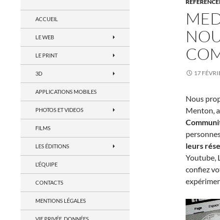
RÉFÉRENCE
MED
ACCUEIL
NOU
LE WEB
COM
LE PRINT
17 FÉVRI
3D
APPLICATIONS MOBILES
Nous propo
Menton, a
PHOTOS ET VIDEOS
Communi
FILMS
personnes,
leurs rés
LES ÉDITIONS
Youtube, L
L’ÉQUIPE
confiez v
expériment
CONTACTS
MENTIONS LÉGALES
VIE PRIVÉE, DONNÉES