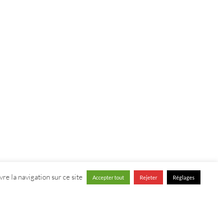
re la navigation sur ce site
Accepter tout
Rejeter
Réglages