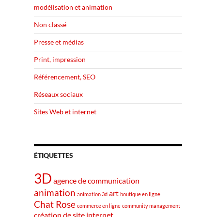
modélisation et animation
Non classé
Presse et médias
Print, impression
Référencement, SEO
Réseaux sociaux
Sites Web et internet
ÉTIQUETTES
3D
agence de communication
animation
art
animation 3d
boutique en ligne
Chat Rose
commerce en ligne
community management
création de site internet