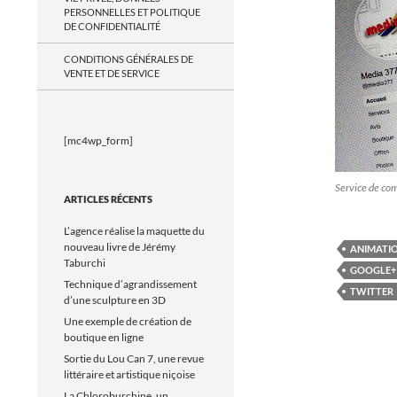
PERSONNELLES ET POLITIQUE
DE CONFIDENTIALITÉ
CONDITIONS GÉNÉRALES DE
VENTE ET DE SERVICE
[mc4wp_form]
Service de c
ARTICLES RÉCENTS
L’agence réalise la maquette du
nouveau livre de Jérémy
ANIMATIO
Taburchi
GOOGLE+
Technique d’agrandissement
TWITTER
d’une sculpture en 3D
Une exemple de création de
boutique en ligne
Sortie du Lou Can 7, une revue
littéraire et artistique niçoise
La Chloroburchine, un