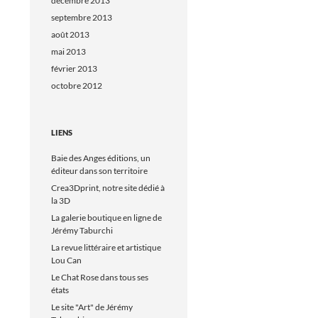
décembre 2013
septembre 2013
août 2013
mai 2013
février 2013
octobre 2012
LIENS
Baie des Anges éditions, un
éditeur dans son territoire
Crea3Dprint, notre site dédié à
la 3D
La galerie boutique en ligne de
Jérémy Taburchi
La revue littéraire et artistique
Lou Can
Le Chat Rose dans tous ses
états
Le site "Art" de Jérémy