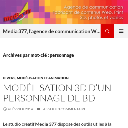
Aller
au
contenu
Recherche
Media 377, l'agence de communication Web & Print
MENU
PRINCI
Archives par mot-clé : personnage
DIVERS
,
MODÉLISATION ET ANIMATION
MODÉLISATION 3D D’UN
PERSONNAGE DE BD
4 FÉVRIER 2014
LAISSER UN COMMENTAIRE
Le studio créatif
Media 377
dispose des outils utiles à la