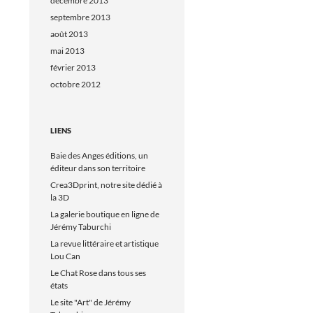
décembre 2013
septembre 2013
août 2013
mai 2013
février 2013
octobre 2012
LIENS
Baie des Anges éditions, un
éditeur dans son territoire
Crea3Dprint, notre site dédié à
la 3D
La galerie boutique en ligne de
Jérémy Taburchi
La revue littéraire et artistique
Lou Can
Le Chat Rose dans tous ses
états
Le site "Art" de Jérémy