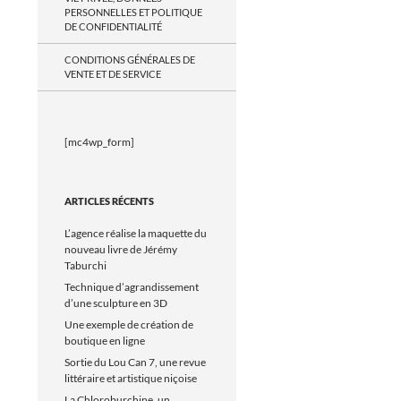
PERSONNELLES ET POLITIQUE
DE CONFIDENTIALITÉ
CONDITIONS GÉNÉRALES DE
VENTE ET DE SERVICE
[mc4wp_form]
ARTICLES RÉCENTS
L’agence réalise la maquette du
nouveau livre de Jérémy
Taburchi
Technique d’agrandissement
d’une sculpture en 3D
Une exemple de création de
boutique en ligne
Sortie du Lou Can 7, une revue
littéraire et artistique niçoise
La Chloroburchine, un