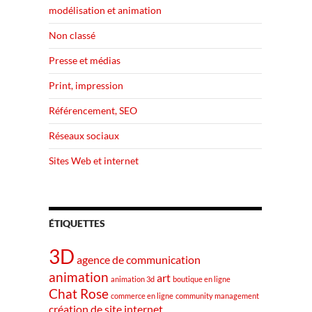
modélisation et animation
Non classé
Presse et médias
Print, impression
Référencement, SEO
Réseaux sociaux
Sites Web et internet
ÉTIQUETTES
3D
agence de communication
animation
art
animation 3d
boutique en ligne
Chat Rose
commerce en ligne
community management
création de site internet