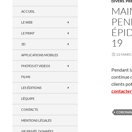
DIVERS
,
PRE
MAIN
ACCUEIL
PEN
LE WEB
ÉPI
LE PRINT
19
3D
22 MARS 
APPLICATIONS MOBILES
PHOTOS ET VIDEOS
Pendant la
continue d
FILMS
clients po
LES ÉDITIONS
contacter
L’ÉQUIPE
CONTACTS
CORONAV
MENTIONS LÉGALES
VIE PRIVÉE, DONNÉES