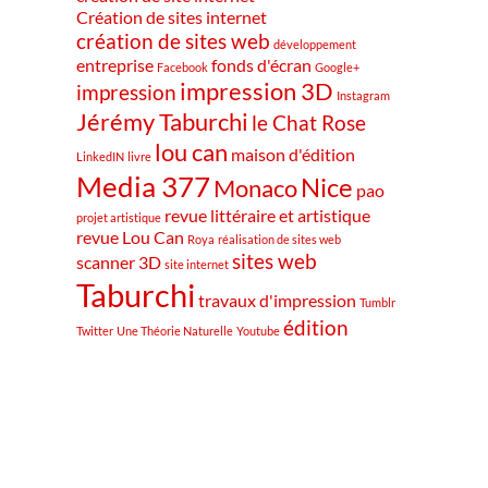
Création de sites internet
création de sites web
développement
entreprise
fonds d'écran
Facebook
Google+
impression 3D
impression
Instagram
Jérémy Taburchi
le Chat Rose
lou can
maison d'édition
LinkedIN
livre
Media 377
Nice
Monaco
pao
revue littéraire et artistique
projet artistique
revue Lou Can
Roya
réalisation de sites web
sites web
scanner 3D
site internet
Taburchi
travaux d'impression
Tumblr
édition
Twitter
Une Théorie Naturelle
Youtube