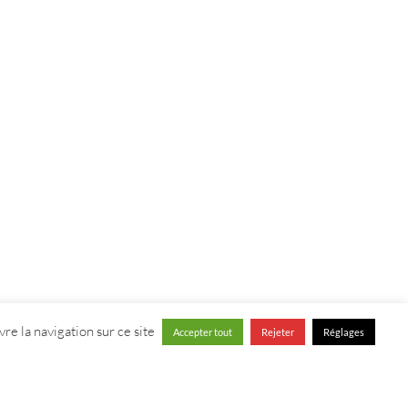
re la navigation sur ce site
Accepter tout
Rejeter
Réglages